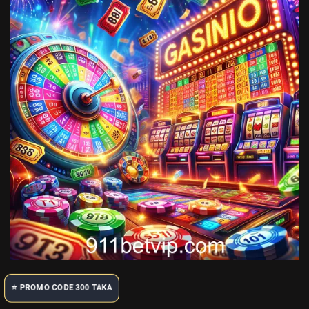
⭐️ PROMO CODE 300 TAKA