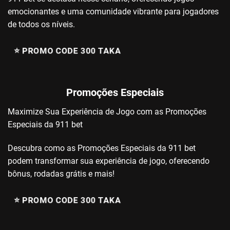
emocionantes e uma comunidade vibrante para jogadores
de todos os níveis.
⭐️ PROMO CODE 300 TAKA
Promoções Especiais
Maximize Sua Experiência de Jogo com as Promoções
Especiais da 911 bet
Descubra como as Promoções Especiais da 911 bet
podem transformar sua experiência de jogo, oferecendo
bônus, rodadas grátis e mais!
⭐️ PROMO CODE 300 TAKA