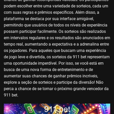
podem escolher entre uma variedade de sorteios, cada um
com suas regras e prêmios específicos. Além disso, a
plataforma se destaca por sua interface amigável,
permitindo que usuários de todos os níveis de experiência
possam participar facilmente. Os sorteios são realizados
em intervalos regulares e os resultados são anunciados em
tempo real, aumentando a expectativa e a adrenalina entre
os jogadores. Para aqueles que buscam uma experiência
de jogo leve e divertida, os sorteios da 911 bet representam
uma oportunidade imperdível. Por isso, se você está em
busca de uma nova forma de entretenimento e de
aumentar suas chances de ganhar prêmios incríveis,
explore a seção de sorteios e participe da diversão! Não
perca a chance de se tornar o próximo grande vencedor da
911 bet.