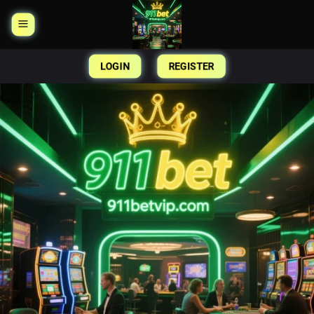
Skip
to
content
LOGIN
REGISTER